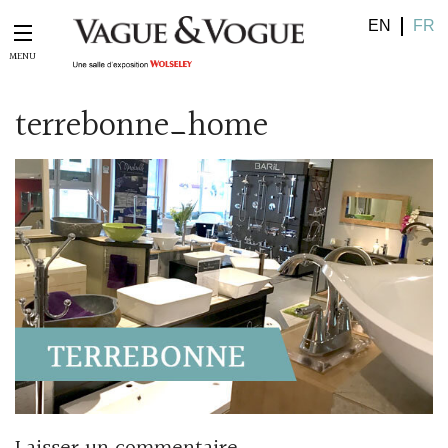
EN
FR
terrebonne_home